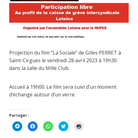
Projection du film “La Sociale” de Gilles PERRET à
Saint-Cirgues le vendredi 28 avril 2023 à 19h30
dans la salle du Mille Club.
Accueil à 19h00. Le film sera suivi d’un moment
d’échange autour d’un verre.
Partager :
C
C
C
C
C
l
l
l
l
l
i
i
i
i
i
q
q
q
q
q