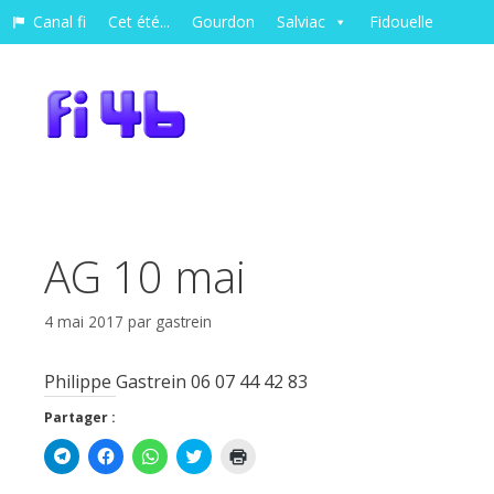
Canal fi
Cet été...
Gourdon
Salviac
Fidouelle
AG 10 mai
4 mai 2017
par
gastrein
Philippe Gastrein 06 07 44 42 83
Partager :
C
C
C
C
C
l
l
l
l
l
i
i
i
i
i