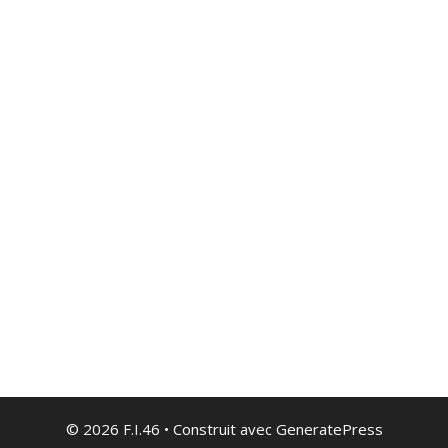
© 2026 F.I.46
• Construit avec
GeneratePress